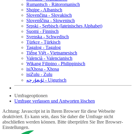
Rumantsch - Rätoromanisch
Shqipe - Albanisch
Slovenčina - Slovakisch
Slovenščina - Slowenisch
Srpski - Serbisch (lateinisches Alphabet)
Suomi - Finnisch
Svenska - Schwedisch
Türkçe - Türkisch
Tagalog - Tagalog
Tiếng Việt - Vietnamesisch
Valencià - Valencianisch
Wikang Filipino - Philippinisch
isiXhosa - Xhosa
isiZulu - Zulu
ئۇيغۇرچە - Uigurisch
Umfrageoptionen
Umfrage verlassen und Antworten löschen
Achtung: Javascript ist in Ihrem Browser für diese Webseite
deaktiviert. Es kann sein, dass Sie daher die Umfrage nicht
abschließen werden können. Bitte überprüfen Sie Ihre Browser-
Einstellungen.