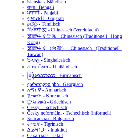
íslenska - Isländisch
বাংলা - Bengali
ਪੰਜਾਬੀ - Panjabi
ગુજરાતી - Gujarati
தமிழ் - Tamilisch
简体中文 - Chinesisch (Vereinfacht)
繁體中文語系 - Chinesisch (Traditionell - Hong
Kong)
繁體中文（台灣） - Chinesisch - (Traditionell -
Taiwan)
සිංහල - Singhalesisch
ภาษาไทย - Thailändisch
မြန်မာဘာသာ - Birmanisch
ქართული ენა - Georgisch
አማርኛ - Amharisch
한국어 - Koreanisch
Ελληνικά - Griechisch
Česky - Tschechisch
Česky neformální - Tschechisch (informell)
Български - Bulgarisch
ትግርኛ - Tigrinisch
ᐃᓄᒃᑎᑐᑦ - Inuktitut
Саха тыла - Jakut