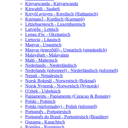
Kinyarwanda - Kinyarwanda
Kiswahili - Suaheli
Kreyòl ayisyen - Kreolisch (Haitianisch)
Kurmancî - Kurdisch (Kurmanji)
Lëtzebuergesch - Luxemburgisch
Latviešu - Lettisch
Lenga d'òc - Okzitanisch
Lietuvių - Litauisch
Magyar - Ungarisch
Magyar (tegeződő) - Ungarisch (umgänglich)
Malayāḷaṁ - Malayalam
Malti - Maltesisch
Nederlands - Niederländisch
Nederlands (informeel) - Niederländisch (informell)
Nepali - Nepalesisch
Norsk Bokmål - Norwegisch (Bokmal)
Norsk Nynorsk - Norwegisch (Nynorsk)
O'zbek - Usbekisch
Papiamentu - Papiamento (Curaçao & Bonaire)
Polski - Polnisch
Polski (nieformalny) - Polish (informell)
Português - Portugiesisch
Português do Brasil - Portugiesisch (Brasilien)
Qazaqşa - Kasachisch
Româna - Rumänisch