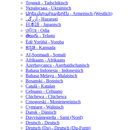
Тоҷикӣ - Tadschikisch
Українська - Ukrainisch
Արեւմտահայերէն - Armenisch (Westlich)
آزرگی - Hazaragi
日本語 - Japanisch
ଓଡ଼ିଆ - Odia
తెలుగు - Telugu
Èdè Yorùbá - Yoruba
ಕನ್ನಡ - Kannada
Af-Soomaali - Somali
Afrikaans - Afrikaans
Azerbaycanca - Aserbaidschanisch
Bahasa Indonesia - Indonesisch
Bahasa Melayu - Malaisisch
Bosanski - Bosnisch
Català - Katalan
Cebuano - Cebuano
Chichewa - Chichewa
Crnogorski - Montenegrinisch
Cymraeg - Walisisch
Dansk - Dänisch
Davvisámegiella - Sami (Nord)
Deutsch - Deutsch
Deutsch (Du) - Deutsch (Du-Form)