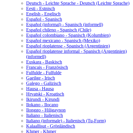
Deutsch - Leichte Sprache - Deutsch (Leichte Sprache)
Eesti - Estnisch
English - Englisch
Español - Spanisch
Español (informal) - Spanisch (informell)
Español chileno - Spanisch (Chile)
Español colombiano - Spanisch (Kolumbien)
Español mexicano - Spanisch (Mexiko)
Español rioplatense - Spanisch (Argentinien)
Español rioplatense informal - Spanisch (Argentinien)
(informell)
Euskara - Baskisch
Français - Französisch
Fulfulde - Fulfulde
Gaeilge - Irisch
Galego - Galizisch
Hausa - Hausa
Hrvatski - Kroatisch
Ikirundi - Kirundi
Ilokano - Ilocano
Ilonggo - Hiligaynon
Italiano - Italienisch
Italiano (informale) - Italienisch (Tu-Form)
Kalaallisut - Grönländisch
Khmer - Khmer